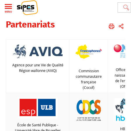
MENU
Partenariats
École de Santé publique
Service d'Information Promotion Éducation Santé (Sipes-ULB)
FR
Présentation
Partenariats
Agence pour une Vie de Qualité
Office de 
Région wallonne (AViQ)
Commission
naissance
communautaire
de l'enfa
française
(ONE)
(Cocof)
École de Santé Publique -
HBSC
Université libre de Bruxelles