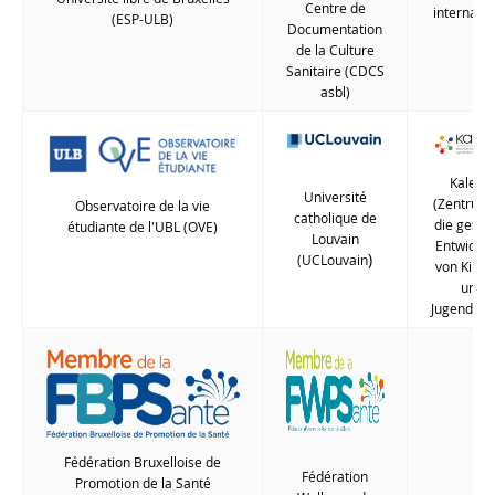
Centre de
internatio
(ESP-ULB)
Documentation
de la Culture
Sanitaire (CDCS
asbl)
Kaleido
Université
(Zentrum 
Observatoire de la vie
catholique de
die gesu
étudiante de l'UBL (OVE)
Louvain
Entwicklu
)
(UCLouvain
von Kinde
und
Jugendlich
Fédération Bruxelloise de
Fédération
Promotion de la Santé