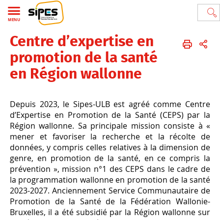
MENU
Centre d’expertise en
École de Santé publique
Service d'Information Promotion Éducation Santé (Sipes-ULB)
FR
promotion de la santé
Projets
Centre d’expertise en promotion de la santé en Région wallonne
en Région wallonne
Depuis 2023, le Sipes-ULB est agréé comme Centre
d’Expertise en Promotion de la Santé (CEPS) par la
Région wallonne. Sa principale mission consiste à «
mener et favoriser la recherche et la récolte de
données, y compris celles relatives à la dimension de
genre, en promotion de la santé, en ce compris la
prévention », mission n°1 des CEPS dans le cadre de
la programmation wallonne en promotion de la santé
2023-2027. Anciennement Service Communautaire de
Promotion de la Santé de la Fédération Wallonie-
Bruxelles, il a été subsidié par la Région wallonne sur