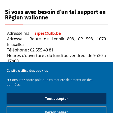
Si vous avez besoin d’un tel support en
Région wallonne
Adresse mail :
sipes@ulb.be
Adresse : Route de Lennik 808, CP 598, 1070
Bruxelles
Téléphone : 02 555 40 81
Heures d’ouverture : du lundi au vendredi de 9h30 à
17h00
Ce site utilise des cookies
➜
Consultez notre politique en matière de protection des
MIS À JOUR LE 11 JUILLET 2023
données.
Tout accepter
Personnaliser